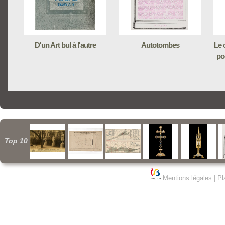
D'un Art bul à l'autre
Autotombes
Le 
poè
Top 10
Mentions légales
|
Pl