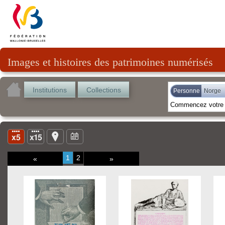
Images et histoires des patrimoines numérisés
Institutions
Collections
Personne
Norge
1
2
«
»