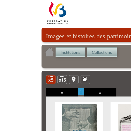
Images et histoires des patrimoi
Institutions
Collections
1
«
»