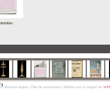
otombes
Mentions légales
|
Plan de numérisation
| Réalisé avec le support de l'