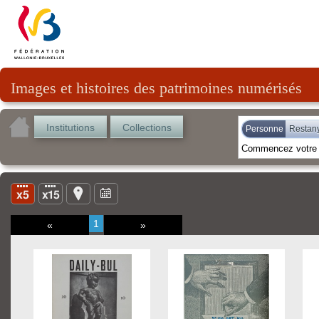
Images et histoires des patrimoines numérisés
Institutions
Collections
Personne
Restany
1
«
»