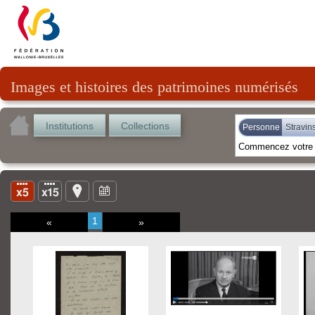
Images et histoires des patrimoines numérisés
Institutions
Collections
Personne
Stravins
1
«
»