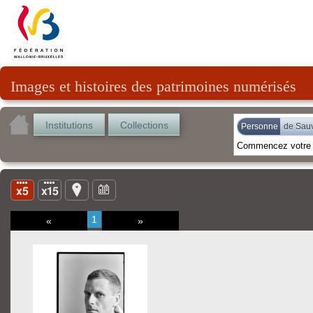
Images et histoires des patrimoines numérisés
Institutions
Collections
Personne
de Sauv
1
«
»