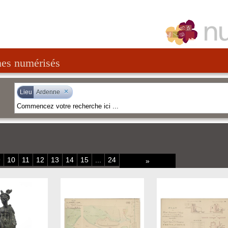
nes numérisés
×
Lieu
Ardenne
9
10
11
12
13
14
15
...
24
»