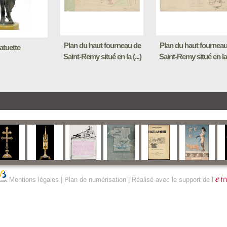
Plan du haut fourneau de
Plan du haut fourneau
atuette
Saint-Remy situé en la (...)
Saint-Remy situé en la (
Mentions légales
|
Plan de numérisation
| Réalisé avec le support de l'