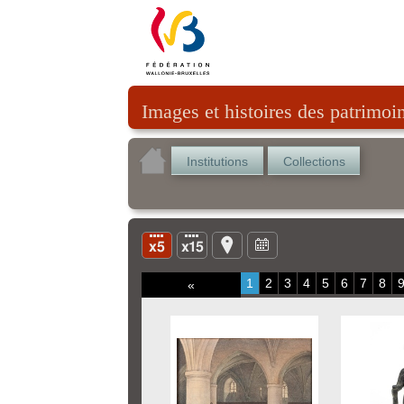
Images et histoires des patrimoi
Institutions
Collections
1
2
3
4
5
6
7
8
«