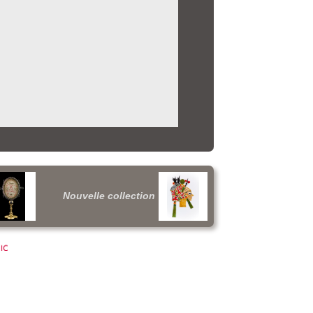
Nouvelle collection