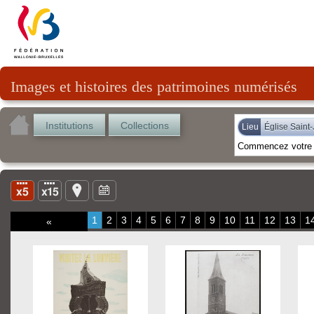
Images et histoires des patrimoines numérisés
Institutions
Collections
Lieu
Église Saint
1
2
3
4
5
6
7
8
9
10
11
12
13
1
«