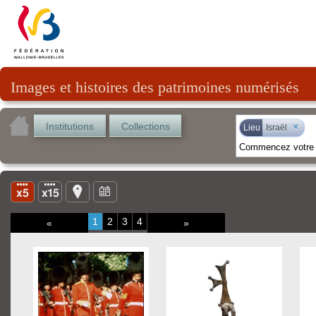
Images et histoires des patrimoines numérisés
Institutions
Collections
×
Lieu
Israël
1
2
3
4
«
»