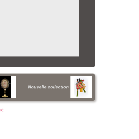
Nouvelle collection