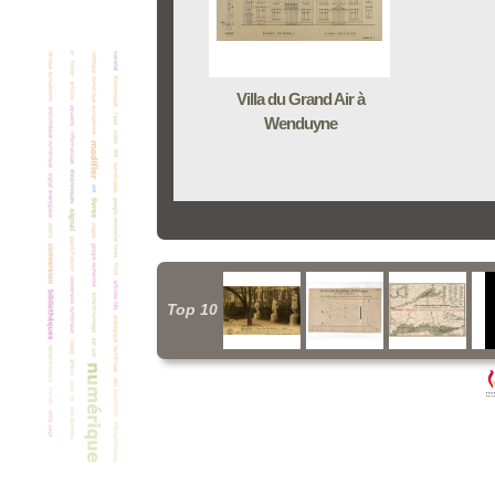
Villa du Grand Air à
Wenduyne
Top 10