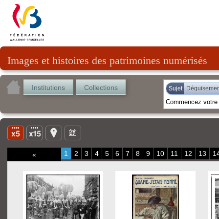
Images et histoires des patrimoines numérisés
Institutions
Collections
Sujet
Déguisemen
1
2
3
4
5
6
7
8
9
10
11
12
13
1
«