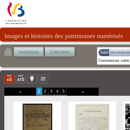
Images et histoires des patrimoines numérisés
Institutions
Collections
Sujet
Discriminati
1
2
3
4
5
«
»