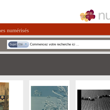
nes numérisés
×
Sujet
Eté