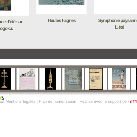
Hautes Fagnes
Symphonie paysanne
une d'été sur
L'été
ogoku.
Mentions légales
|
Plan de numérisation
| Réalisé avec le support de l'