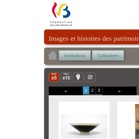
Images et histoires des patrimoi
Institutions
Collections
1
2
3
«
»