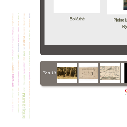
Bol à thé
Pleine l
Ry
Top 10