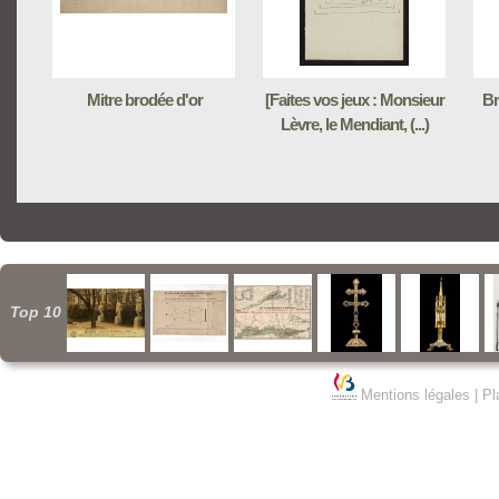
Mitre brodée d'or
[Faites vos jeux : Monsieur
Br
Lèvre, le Mendiant, (...)
Top 10
Mentions légales
|
Pl