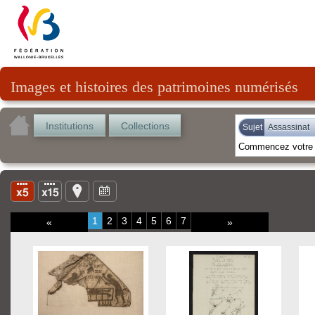
Images et histoires des patrimoines numérisés
Institutions
Collections
Sujet
Assassinat
1
2
3
4
5
6
7
«
»