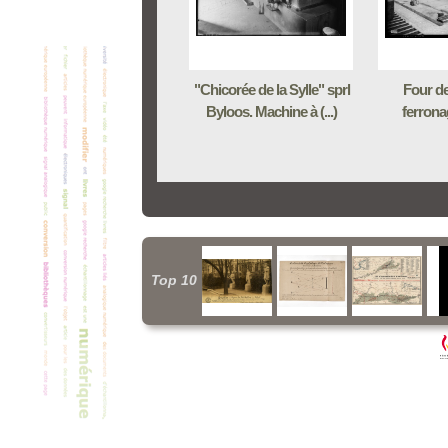
"Chicorée de la Sylle" sprl
Four de
Byloos. Machine à (...)
ferronag
Top 10