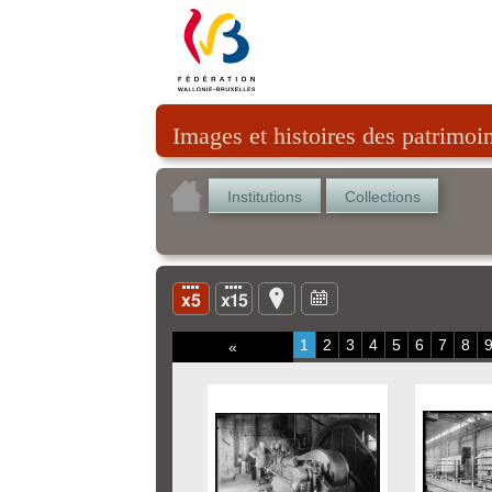
Images et histoires des patrimoi
Institutions
Collections
1
2
3
4
5
6
7
8
«