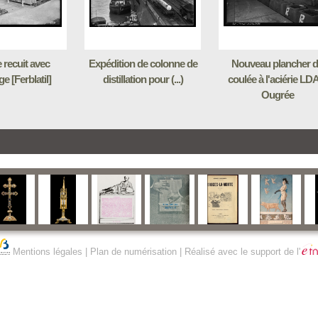
 recuit avec
Expédition de colonne de
Nouveau plancher 
e [Ferblatil]
distillation pour (...)
coulée à l'aciérie LD
Ougrée
Mentions légales
|
Plan de numérisation
| Réalisé avec le support de l'