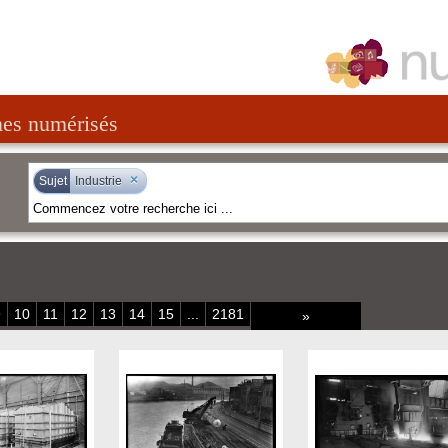
nes numérisés
×
Sujet
Industrie
9
10
11
12
13
14
15
...
2181
»