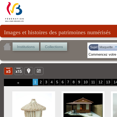
Images et histoires des patrimoines numérisés
Institutions
Collections
×
Sujet
Maquette
1
2
3
4
5
6
7
8
9
10
11
12
13
1
«