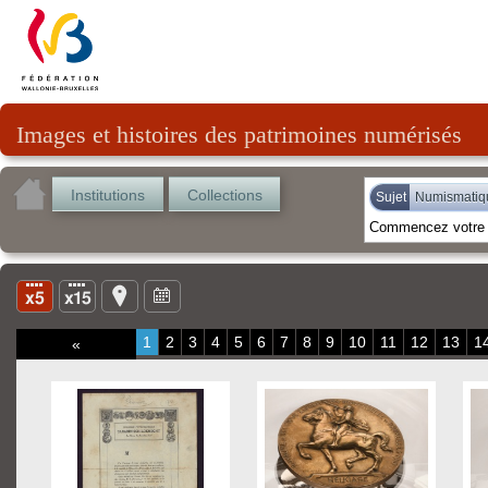
Images et histoires des patrimoines numérisés
Institutions
Collections
Sujet
Numismatiq
1
2
3
4
5
6
7
8
9
10
11
12
13
1
«