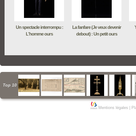
Un spectacle interrompu :
La fanfare (Je veux devenir
L'homme ours
debout) : Un petit ours
Top 10
Mentions légales
|
Pl