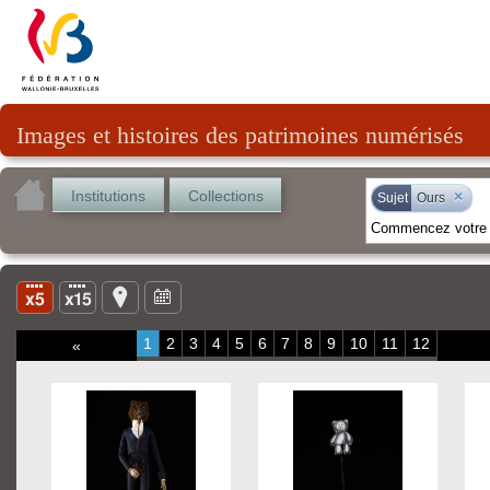
Images et histoires des patrimoines numérisés
Institutions
Collections
×
Sujet
Ours
1
2
3
4
5
6
7
8
9
10
11
12
«