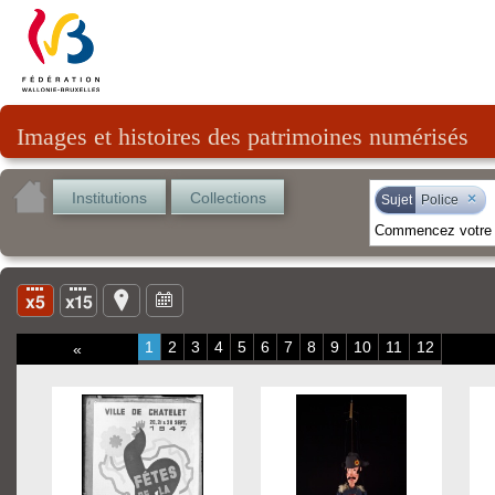
Images et histoires des patrimoines numérisés
Institutions
Collections
×
Sujet
Police
1
2
3
4
5
6
7
8
9
10
11
12
«