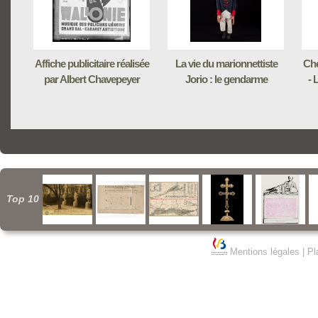
Affiche publicitaire réalisée
La vie du marionnettiste
Che
par Albert Chavepeyer
Jorio : le gendarme
- 
Top 10
Mentions légales
|
Pl