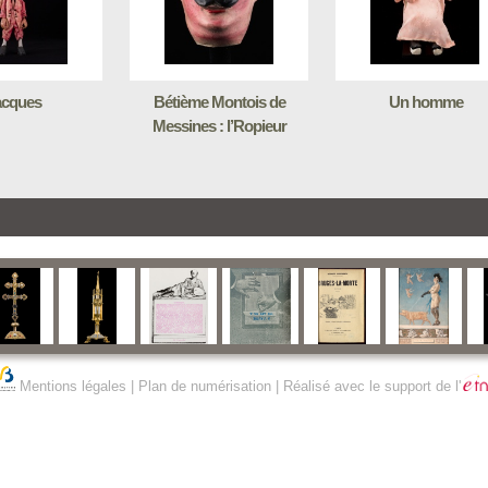
acques
Bétième Montois de
Un homme
Messines : l’Ropieur
Mentions légales
|
Plan de numérisation
| Réalisé avec le support de l'