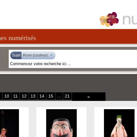
nes numérisés
×
Sujet
Rose (couleur)
9
10
11
12
13
14
15
...
21
»