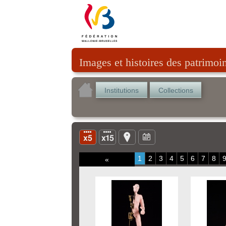
Images et histoires des patrimoi
Institutions
Collections
1
2
3
4
5
6
7
8
«