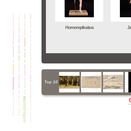
Homoreplicatus
J
Top 10