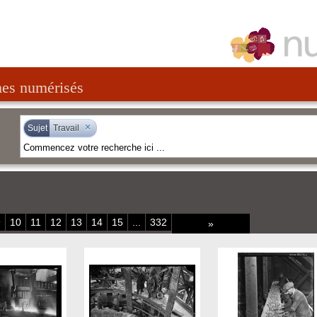
nes numérisés
×
Sujet
Travail
9
10
11
12
13
14
15
...
332
»