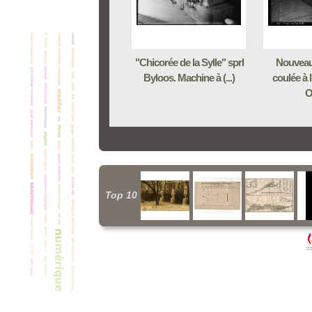
"Chicorée de la Sylle" sprl
Nouveau
Byloos. Machine à (...)
coulée à 
O
Top 10