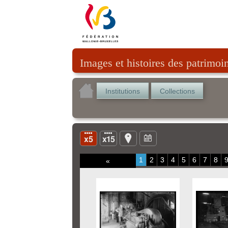
Images et histoires des patrimoi
Institutions
Collections
1
2
3
4
5
6
7
8
«