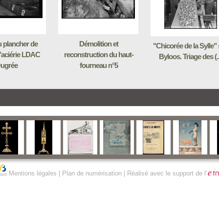
 plancher de
Démolition et
"Chicorée de la Sylle" 
l'aciérie LDAC
reconstruction du haut-
Byloos. Triage des (..
ugrée
fourneau n°5
Mentions légales
|
Plan de numérisation
| Réalisé avec le support de l'