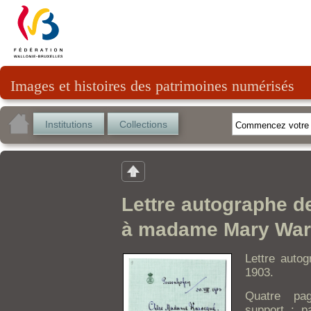
Images et histoires des patrimoines numérisés
Institutions
Collections
Lettre autographe d
à madame Mary Wa
Lettre auto
1903.
Quatre pa
support : p