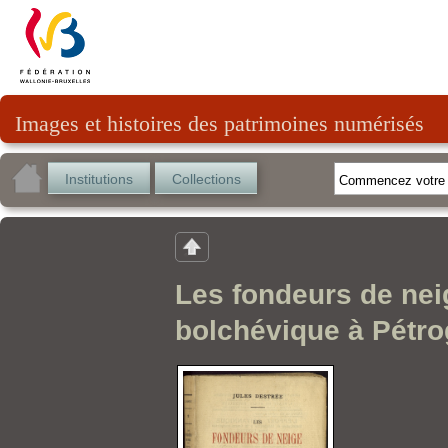
Images et histoires des patrimoines numérisés
Institutions
Collections
Les fondeurs de neig
bolchévique à Pétro