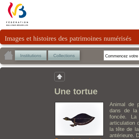
Images et histoires des patrimoines numérisés
Institutions
Collections
Une tortue
Animal de p
dans de la 
foncée. La
articulation 
la tête de l
antérieure. 