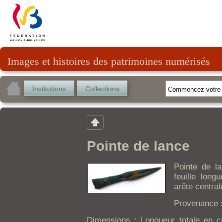
Images et histoires des patrimoines numérisés
Institutions
Collections
Pointe de lance
Pointe de l
feuille long
arête central
Provenance 
Dimensions : Longueur totale en c