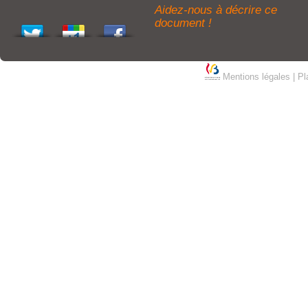
Aidez-nous à décrire ce
document !
Mentions légales
|
Pl