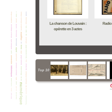
La chanson de Louvain :
Radio 
opérette en 3 actes
Top 10