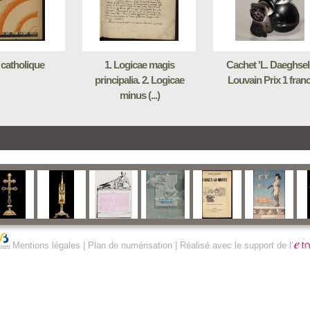
catholique
1. Logicae magis
Cachet 'L. Daeghsel
principalia. 2. Logicae
Louvain Prix 1 franc
minus (...)
Mentions légales
|
Plan de numérisation
| Réalisé avec le support de l'