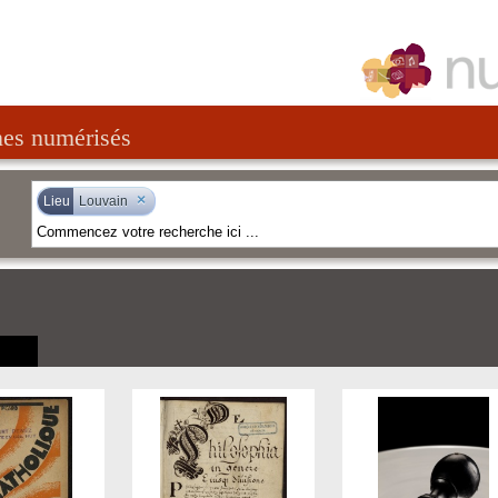
nes numérisés
×
Lieu
Louvain