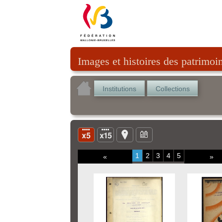
Images et histoires des patrimoi
Institutions
Collections
1
2
3
4
5
«
»