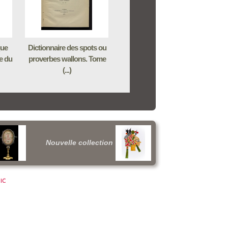
que
Dictionnaire des spots ou
e du
proverbes wallons. Tome
(...)
Nouvelle collection