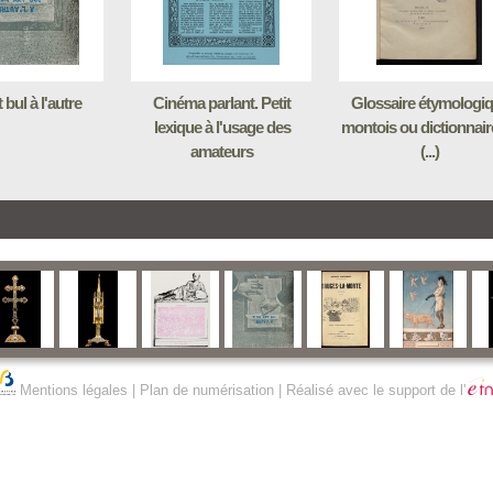
 bul à l'autre
Cinéma parlant. Petit
Glossaire étymologi
lexique à l'usage des
montois ou dictionnair
amateurs
(...)
Mentions légales
|
Plan de numérisation
| Réalisé avec le support de l'