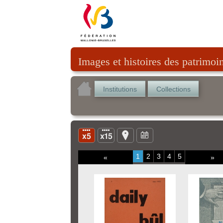
Images et histoires des patrimoi
Institutions
Collections
1
2
3
4
5
«
»