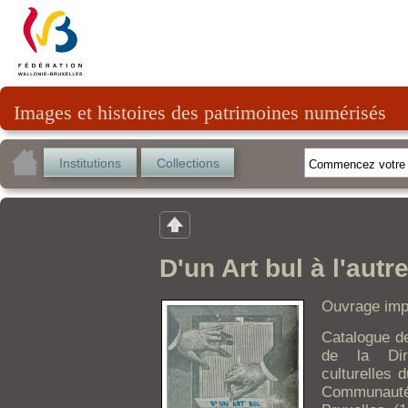
Images et histoires des patrimoines numérisés
Institutions
Collections
D'un Art bul à l'autr
Ouvrage imp
Catalogue de
de la Dir
culturelles 
Communauté 