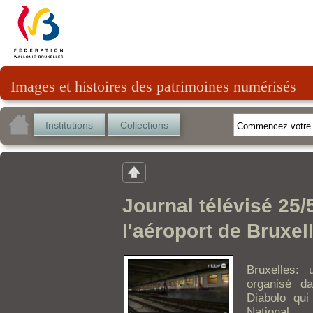
Images et histoires des patrimoines numérisés
Institutions
Collections
Journal télévisé 25/
l'aéroport de Bruxel
Bruxelles:
organisé da
Diabolo qui
National.