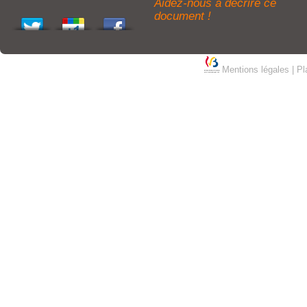
Aidez-nous à décrire ce
document !
Mentions légales
|
Pl