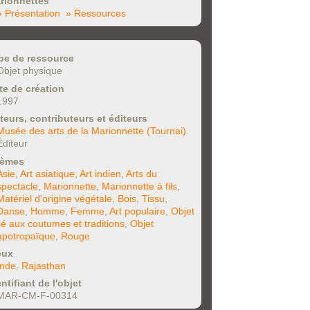
rionnettes
» Présentation
» Ressources
pe de ressource
Objet physique
te de création
1997
teurs, contributeurs et éditeurs
Musée des arts de la Marionnette (Tournai)
.
Éditeur
èmes
Asie
,
Art asiatique
,
Art indien
,
Arts du
spectacle
,
Marionnette
,
Marionnette à fils
,
Matériel d'origine végétale
,
Bois
,
Tissu
,
Danse
,
Homme
,
Femme
,
Art populaire
,
Objet
lié aux coutumes et traditions
,
Objet
apotropaïque
,
Rouge
eux
Inde
,
Rajasthan
ntifiant de l'objet
MAR-CM-F-00314