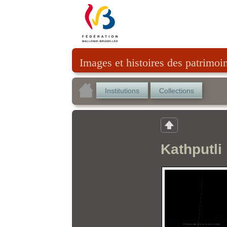
Images et histoires des patrimoi
Institutions
Collections
Kathputli