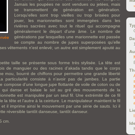
Ma
Jamais les poupées ne sont vendues ou jetées, mais
se transmettent de génération en génération.
Lorsqu'elles sont trop vieilles ou trop brisées pour
jouer, les marionnettes sont immergées dans les
Ty
rivières sacrées avec tout le rituel qui accompagne
généralement le départ d'une âme. Le nombre de
générations par lesquelles une marionnette est passée
ervée
Da
se compte au nombre de jupes superposées qu'elle
ses vêtements n'est enlevé; un autre est simplement ajouté au
Au
tite taille se présente sous forme très stylisée. La tête est
ois de manguier ou des racines d’akada tandis que le corps
Th
me mou, bourré de chiffons pour permettre une grande liberté
 particularité consiste à n’avoir pas de jambes. La partie
se compose d’une longue jupe flottante de voile de coton ou de
 qui danse et balaie le sol au gré des mouvements de la
onnette est manipulée par un seul fil. Une extrémité de ce fil
 la tête et l’autre à la ceinture. Le manipulateur maintient le fil
et il imprime ainsi le mouvement par une série de sauts. Ici il
Li
tte réversible tantôt danseuse, tantôt danseur.
,5 cm.
Ide