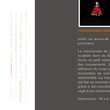
Communication rés
porte, car aucun de 
précédent.
La marionnette de pe
sculptée dans du b
forme un petit volu
des mouvements. La
inférieure du corps 
mousseline de soie
marionnette. La mari
est fixé au sommet de
grâce à des boucles 
sagit d'une marionne
Dimensions : 94 x 5