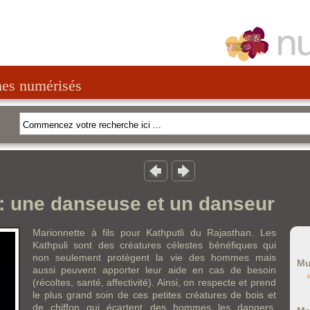
nes numérisés
 : une danseuse et un danseur
Marionnette à fils pour Kathputli du Rajasthan. Les
Kathpuli sont des créatures célestes bénéfiques qui
non seulement protègent la vie des hommes mais
Mu
aussi peuvent apporter leur aide en cas de besoin
(récoltes, santé, affectivité). Ainsi, on respecte et prend
le plus grand soin de ces petites créatures de bois et
de chiffon qui écartent des hommes les dangers.