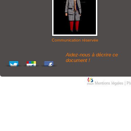
Communication réservée
Aidez-nous à décrire ce
document !
Mentions légales
|
Pl