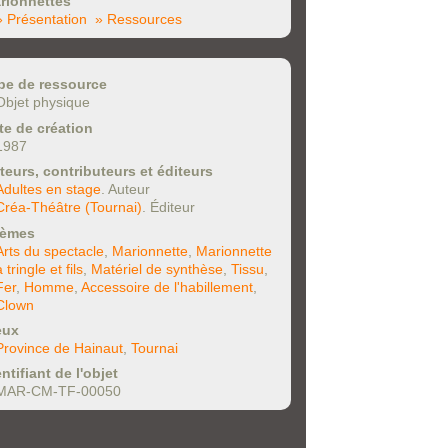
rionnettes
» Présentation
» Ressources
pe de ressource
Objet physique
te de création
1987
teurs, contributeurs et éditeurs
Adultes en stage
. Auteur
Créa-Théâtre (Tournai)
. Éditeur
èmes
Arts du spectacle
,
Marionnette
,
Marionnette
à tringle et fils
,
Matériel de synthèse
,
Tissu
,
Fer
,
Homme
,
Accessoire de l'habillement
,
Clown
eux
Province de Hainaut
,
Tournai
ntifiant de l'objet
MAR-CM-TF-00050