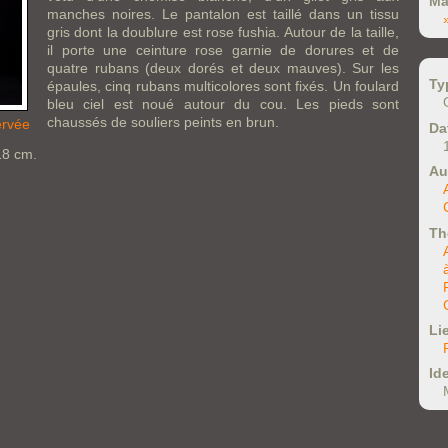
Ma
manches noires. Le pantalon est taillé dans un tissu
gris dont la doublure est rose fushia. Autour de la taille,
il porte une ceinture rose garnie de dorures et de
quatre rubans (deux dorés et deux mauves). Sur les
Ty
épaules, cinq rubans multicolores sont fixés. Un foulard
bleu ciel est noué autour du cou. Les pieds sont
chaussés de souliers peints en brun.
ervée
Da
18 cm.
Au
Th
Li
Ide