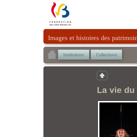
Images et histoires des patrimoi
Institutions
Collections
La vie du 