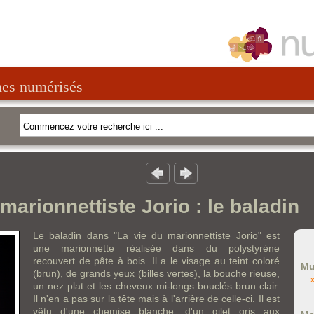
nes numérisés
marionnettiste Jorio : le baladin
Le baladin dans "La vie du marionnettiste Jorio" est
une marionnette réalisée dans du polystyrène
recouvert de pâte à bois. Il a le visage au teint coloré
Mu
(brun), de grands yeux (billes vertes), la bouche rieuse,
un nez plat et les cheveux mi-longs bouclés brun clair.
Il n'en a pas sur la tête mais à l'arrière de celle-ci. Il est
vêtu d'une chemise blanche, d'un gilet gris aux