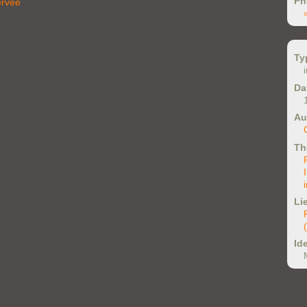
Ph
ervée
Ty
Da
Au
Th
Li
Ide