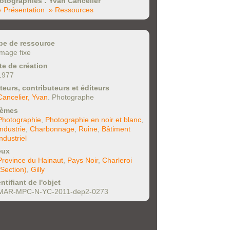
otographies : Yvan Cancelier
» Présentation
» Ressources
pe de ressource
image fixe
te de création
1977
teurs, contributeurs et éditeurs
Cancelier, Yvan
. Photographe
èmes
Photographie
,
Photographie en noir et blanc
,
Industrie
,
Charbonnage
,
Ruine
,
Bâtiment
industriel
eux
Province du Hainaut
,
Pays Noir
,
Charleroi
(Section)
,
Gilly
ntifiant de l'objet
MAR-MPC-N-YC-2011-dep2-0273