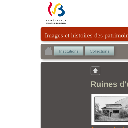
Images et histoires des patrimoi
Institutions
Collections
Ruines d'