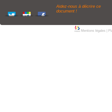
Aidez-nous à décrire ce
document !
Mentions légales
|
Pl