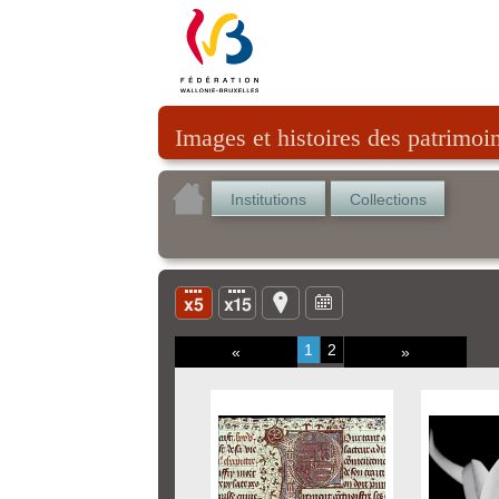
Images et histoires des patrimoi
Institutions
Collections
1
2
«
»