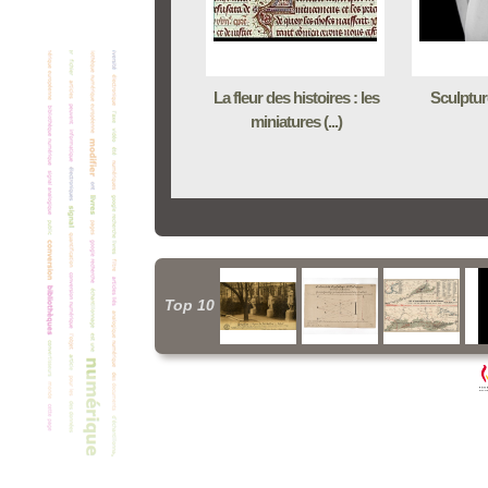
La fleur des histoires : les
Sculptur
miniatures (...)
Top 10