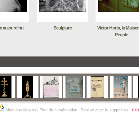
e aujourd'hui
Sculpture
Victor Horta, la Maiso
Peuple
Mentions légales
|
Plan de numérisation
| Réalisé avec le support de l'