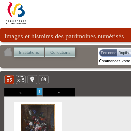
Images et histoires des patrimoines numérisés
Institutions
Collections
Personne
Baptist
1
«
»