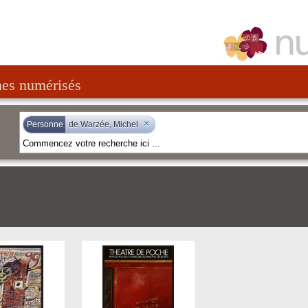
nes numérisés
×
Personne
de Warzée, Michel