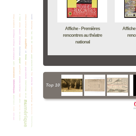
Affiche - Premières
Affiche
rencontres au théatre
renc
national
Top 10