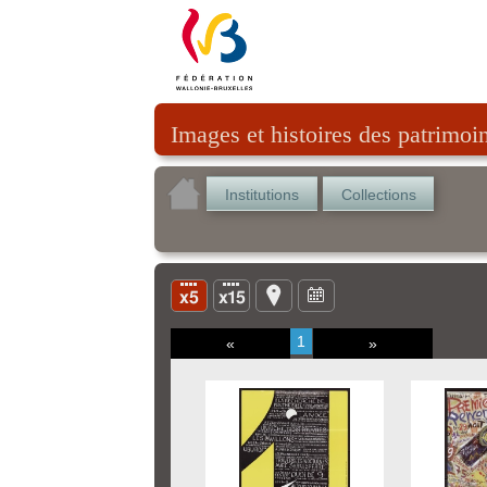
Images et histoires des patrimoi
Institutions
Collections
1
«
»