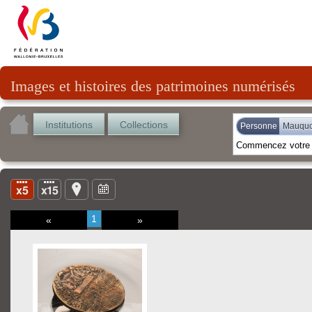
Images et histoires des patrimoines numérisés
Institutions
Collections
Personne
Mauquo
1
«
»