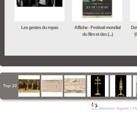
Les gestes du repas
Affiche - Festival mondial
Dev
du film et des (...)
(
Top 10
Mentions légales
|
Pl