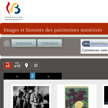
Images et histoires des patrimoines numérisés
Institutions
Collections
Lieu
Grand-Place 
1
«
»