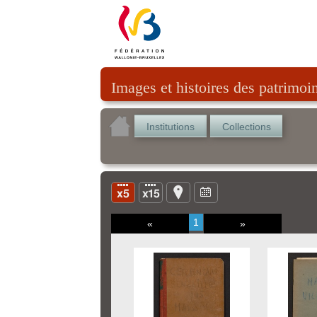
Images et histoires des patrimoi
Institutions
Collections
1
«
»