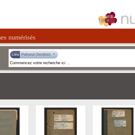
nes numérisés
×
Lieu
Paliseul (Section)