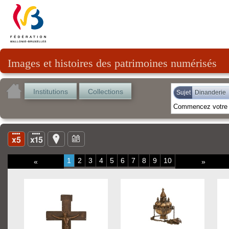
Images et histoires des patrimoines numérisés
Institutions
Collections
Sujet
Dinanderie
1
2
3
4
5
6
7
8
9
10
«
»