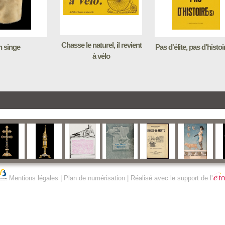
Chasse le naturel, il revient
 singe
Pas d'élite, pas d'histoi
à vélo
Mentions légales
|
Plan de numérisation
| Réalisé avec le support de l'