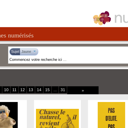
nes numérisés
×
Sujet
Jaune
9
10
11
12
13
14
15
...
31
»