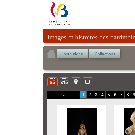
Images et histoires des patrimoi
Institutions
Collections
1
2
3
4
5
6
7
8
«