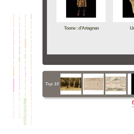
Toone : d'Artagnan
Un
Top 10