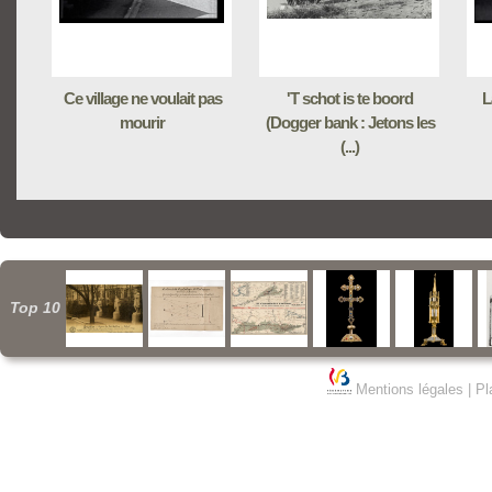
Ce village ne voulait pas
'T schot is te boord
L
mourir
(Dogger bank : Jetons les
(...)
Top 10
Mentions légales
|
Pl