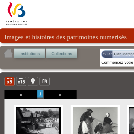
Images et histoires des patrimoines numérisés
Institutions
Collections
Sujet
Plan Marsha
1
«
»