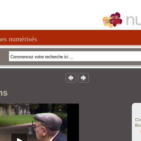
nes numérisés
ns
Ci
Br