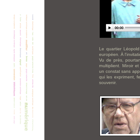
00:00
Le quartier Léopol
européen. À l'invitat
Vu de près, pourtant
multiplient. Miroir 
un constat sans appel
qui les expriment, f
souvenir.