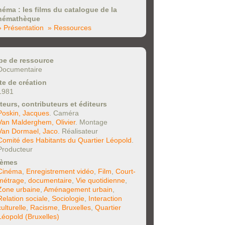
néma : les films du catalogue de la
némathèque
» Présentation
» Ressources
pe de ressource
Documentaire
te de création
1981
teurs, contributeurs et éditeurs
Poskin, Jacques
. Caméra
Van Malderghem, Olivier
. Montage
Van Dormael, Jaco
. Réalisateur
Comité des Habitants du Quartier Léopold
.
Producteur
èmes
Cinéma
,
Enregistrement vidéo
,
Film
,
Court-
métrage
,
documentaire
,
Vie quotidienne
,
Zone urbaine
,
Aménagement urbain
,
Relation sociale
,
Sociologie
,
Interaction
culturelle
,
Racisme
,
Bruxelles
,
Quartier
Léopold (Bruxelles)