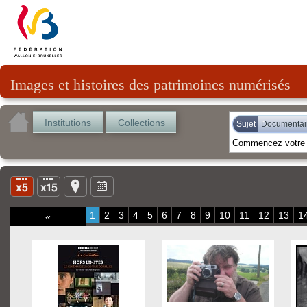
Images et histoires des patrimoines numérisés
Institutions
Collections
Sujet
Documentai
1
2
3
4
5
6
7
8
9
10
11
12
13
1
«