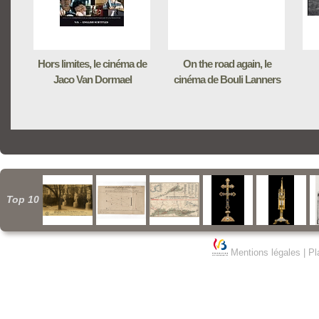
Hors limites, le cinéma de
On the road again, le
Jaco Van Dormael
cinéma de Bouli Lanners
Top 10
Mentions légales
|
Pl